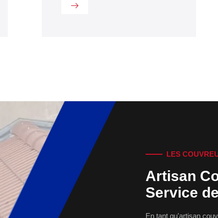
LES COUVREU
Artisan Co
Service de
En tant qu'artisan couv