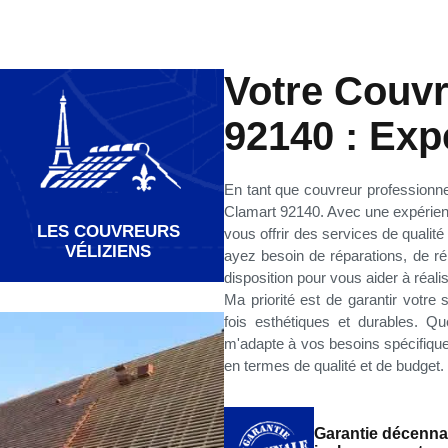
Votre Couvr
92140 : Expe
En tant que couvreur professionne
Clamart 92140. Avec une expérienc
LES COUVREURS
vous offrir des services de qualit
VÉLIZIENS
ayez besoin de réparations, de rén
disposition pour vous aider à réali
Ma priorité est de garantir votre 
fois esthétiques et durables. Qu
m'adapte à vos besoins spécifiques
en termes de qualité et de budget.
Garantie décenna