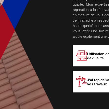
qualité. Mon expertis
réparation à la rénova
en mesure de vous garan
Je m'attache à respect
haute qualité pour ass
vous offrir une toitu
ajoute également une va
Utilisation d
de qualité
J'ai rapidem
vos travaux