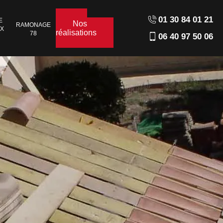
01 30 84 01 21
E
Nos
RAMONAGE
UX
réalisations
78
06 40 97 50 06